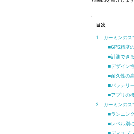
目次
1 ガーミンのス
■GPS精度
■計測でき
■デザイン
■耐久性の
■バッテリ
■アプリの
2 ガーミンのス
■ランニングメ
■レベル別
■ディスプ