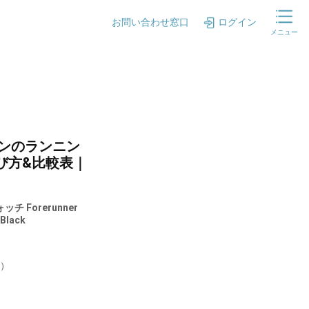
お問い合わせ窓口
ログイン
メニュー
ミンのランニン
び方&比較表｜
チ Forerunner
lack
新）