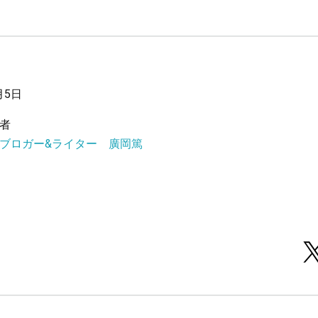
月5日
者
ブロガー&ライター 廣岡篤