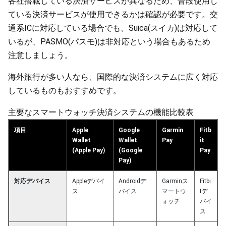
各社搭載している決済サービスが異なるため、普段使用し
ている決済サービスが使用できるかは確認が必要です。交
通系ICに対応している場合でも、Suica(スイカ)は対応して
いるが、PASMO(パスモ)は非対応という場合もあるため
注意しましょう。
海外旅行が多い人なら、国際的な決済システムに広く対応
しているものもおすすめです。
主要なスマートウォッチ決済システムの機能比較表
項目
Apple
Google
Garmin
Fitb
Wallet
Wallet
Pay
it
(Apple Pay)
(Google
Pay
Pay)
対応デバイス
Appleデバイ
Androidデ
Garminス
Fitbi
ス
バイス
マートウ
tデ
ォッチ
バイ
ス