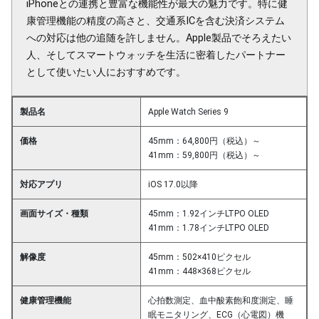
iPhoneとの連携と豊富な機能性が最大の魅力です。特に健
康管理機能の精度の高さと、交通系ICを含む決済システム
への対応は他の追随を許しません。Apple製品でそろえたい
人、そしてスマートウォッチを生活に密着したパートナー
として使いたい人におすすめです。
製品名
Apple Watch Series 9
価格
45mm：64,800円（税込）～
41mm：59,800円（税込）～
対応アプリ
iOS 17.0以降
画面サイズ・種類
45mm：1.92インチLTPO OLED
41mm：1.78インチLTPO OLED
解像度
45mm：502×410ピクセル
41mm：448×368ピクセル
健康管理機能
心拍数測定、血中酸素飽和度測定、睡
眠モニタリング、ECG（心電図）機