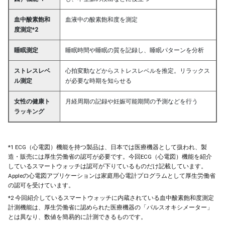
血中酸素飽和
血液中の酸素飽和度を測定
度測定*2
睡眠測定
睡眠時間や睡眠の質を記録し、睡眠パターンを分析
ストレスレベ
心拍変動などからストレスレベルを推定。リラックス
ル測定
が必要な時期を知らせる
女性の健康ト
月経周期の記録や妊娠可能期間の予測などを行う
ラッキング
*1 ECG（心電図）機能を持つ製品は、日本では医療機器として扱われ、製
造・販売には厚生労働省の認可が必要です。今回ECG（心電図）機能を紹介
しているスマートウォッチは認可が下りているものだけ記載しています。
Appleの心電図アプリケーションは家庭用心電計プログラムとして厚生労働省
の認可を受けています。
*2 今回紹介しているスマートウォッチに内蔵されている血中酸素飽和度測定
計測機能は、厚生労働省に認められた医療機器の「パルスオキシメーター」
とは異なり、数値を簡易的に計測できるものです。