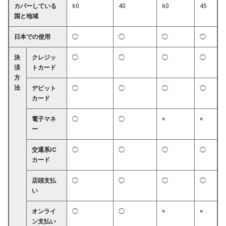
カバーしている
60
40
60
45
国と地域
日本での使用
◯
◯
◯
◯
決
クレジッ
◯
◯
◯
◯
済
トカード
方
法
デビット
◯
◯
◯
◯
カード
電子マネ
◯
◯
×
×
ー
交通系IC
◯
◯
◯
◯
カード
店頭支払
◯
◯
◯
◯
い
オンライ
◯
◯
×
×
ン支払い