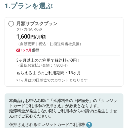
1.プランを選ぶ
月額サブスクプラン
クレカ払いのみ
1,600
円/月額
（自動更新｜税込・往復送料当社負担）
15P/月
獲得
3ヶ月
以上のご利用で解約料が0円！
（最低お支払い金額：
4,800円
）
もらえるまでのご利用期間：
18ヶ月
※1ヶ月は30日単位でのカウントとなります
本商品はお申込み時に「延滞料金の上限額分」の「クレジッ
トカードご利用枠の仮押さえ」が必要となります。
延滞料金が発生しない限りご利用枠からの請求は発生しませ
んのでご安心ください。
仮押さえされるクレジットカードご利用枠