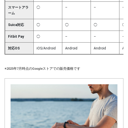
スマートアラ
◯
–
–
–
ーム
Suica対応
◯
◯
◯
◯
Fitbit Pay
◯
–
–
–
対応OS
iOS/Android
Android
Android
And
※2025年7月時点のGoogleストアでの販売価格です