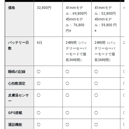
価格
32,800円
41mmモデ
41mmモデ
49
ル：69,800円
ル：52,800円
45mmモデ
45mmモデ
ル： 76,800
ル：59,800 円
円※
※
バッテリー日
6日
24時間（バッ
24時間（バッ
24
数
テリーセーバ
テリーセーバ
ーモードで最
ーモードで最
長36時間）
長36時間）
睡眠の記録
◯
◯
◯
◯
心拍数測定
◯
◯
◯
◯
皮膚温センサ
◯
◯
◯
◯
ー
GPS搭載
◯
◯
◯
◯
通話機能
◯
◯
◯
◯