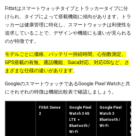
Fitbitはスマートウォッチタイプとトラッカータイプに分
けられ、タイプによって搭載機能に傾向があります。トラ
ッカーは健康管理に特化し、スマートウォッチは利便性を
追求していることで、デザインや機能にも違いが見られる
のが特徴です。
モデルごとに価格、バッテリー持続時間、心拍数測定、
GPS搭載の有無、通話機能、Suica対応、対応OSなど、さ
まざまな仕様の違いがあります
。
GoogleのスマートウォッチであるGoogle Pixel Watchと共
にそれぞれの特徴は機能比較表で確認しましょう。
Fitbit Sense
Google Pixel
Google Pixel
Goo
2
Watch 3 4G
Watch 3
Wa
LTE ＋
Bluetooth /
LT
Bluetooth /
Wi-Fi
Blu
Wi-Fi
Wi-