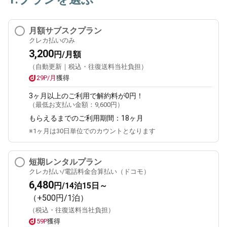
月額サブスクプラン
クレカ払いのみ
3,200
円/月額
（自動更新｜税込・往復送料当社負担）
29P/月
獲得
3ヶ月
以上のご利用で解約料が0円！
（最低お支払い金額：
9,600円
）
もらえるまでのご利用期間：
18ヶ月
※1ヶ月は30日単位でのカウントとなります
短期レンタルプラン
クレカ払い/電話料金合算払い（ドコモ）
6,480
円/14泊15日～
（+500円/1泊）
（税込・往復送料当社負担）
59P
獲得