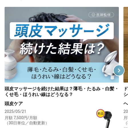
頭皮マッサージを続けた結果は？薄毛・たるみ・白髪・
ド
くせ毛・ほうれい線はどうなる？
シ
頭皮ケア
ヘ
2025/05/21
20
月額 7,500円/月額
月
（30日単位／自動更新）
（