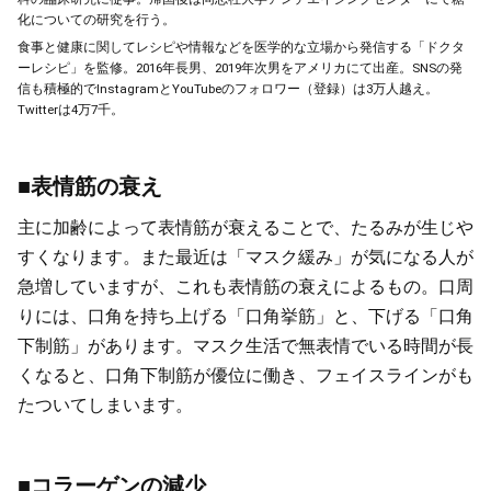
化についての研究を行う。
食事と健康に関してレシピや情報などを医学的な立場から発信する「ドクタ
ーレシピ」を監修。2016年長男、2019年次男をアメリカにて出産。SNSの発
信も積極的でInstagramとYouTubeのフォロワー（登録）は3万人越え。
Twitterは4万7千。
■表情筋の衰え
主に加齢によって表情筋が衰えることで、たるみが生じや
すくなります。また最近は「マスク緩み」が気になる人が
急増していますが、これも表情筋の衰えによるもの。口周
りには、口角を持ち上げる「口角挙筋」と、下げる「口角
下制筋」があります。マスク生活で無表情でいる時間が長
くなると、口角下制筋が優位に働き、フェイスラインがも
たついてしまいます。
■コラーゲンの減少