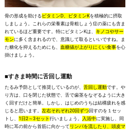
骨の形成を助ける
ビタミンD、ビタミンK
を積極的に摂取
しましょう。これらの栄養素は骨粗しょう症の薬にも含ま
れているほど重要です。特にビタミンKは、
キノコやサー
モン
に多く含まれるので、意識して取るといいですね。ま
た糖化を抑えるためにも、
血糖値が上がりにくい食事
を心
掛けましょう。
■すきま時間に舌回し運動
たるみ予防として推奨しているのが、
舌回し運動
です。や
り方は、口を閉じた状態で、舌で歯茎をなぞるように大き
く回すだけと簡単。しかし、はじめのうちは結構疲れを感
じると思います。
左右それぞれ20回ずつ
回すのを１セッ
トし、
1日2～3セット
行いましょう。
入浴中
に実施し、同
時に耳の前から首筋に向かって
リンパを流したり、頭皮マ