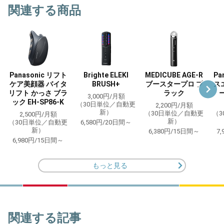
関連する商品
Panasonic リフト
Brighte ELEKI
MEDICUBE AGE-R
Pa
ケア美顔器 バイタ
BRUSH+
ブースタープロ ブ
ス
リフト かっさ ブラ
ラック
ー
3,000円/月額
ック EH-SP86-K
（30日単位／自動更
2,200円/月額
新）
（30日単位／自動更
（
2,500円/月額
新）
（30日単位／自動更
6,580円/20日間～
新）
6,380円/15日間～
7
6,980円/15日間～
もっと見る
関連する記事