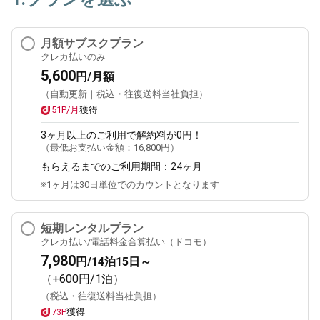
月額サブスクプラン
クレカ払いのみ
5,600
円/月額
（自動更新｜税込・往復送料当社負担）
51P/月
獲得
3ヶ月
以上のご利用で解約料が0円！
（最低お支払い金額：
16,800円
）
もらえるまでのご利用期間：
24ヶ月
※1ヶ月は30日単位でのカウントとなります
短期レンタルプラン
クレカ払い/電話料金合算払い（ドコモ）
7,980
円/14泊15日～
（+600円/1泊）
（税込・往復送料当社負担）
73P
獲得