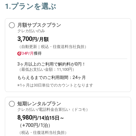
1.プランを選ぶ
月額サブスクプラン
クレカ払いのみ
3,700
円/月額
（自動更新｜税込・往復送料当社負担）
34P/月
獲得
3ヶ月
以上のご利用で解約料が0円！
（最低お支払い金額：
11,100円
）
もらえるまでのご利用期間：
24ヶ月
※1ヶ月は30日単位でのカウントとなります
短期レンタルプラン
クレカ払い/電話料金合算払い（ドコモ）
8,980
円/14泊15日～
（+700円/1泊）
（税込・往復送料当社負担）