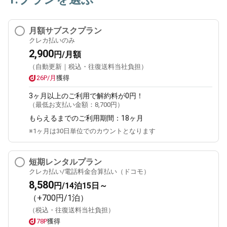
月額サブスクプラン
クレカ払いのみ
2,900
円/月額
（自動更新｜税込・往復送料当社負担）
26P/月
獲得
3ヶ月
以上のご利用で解約料が0円！
（最低お支払い金額：
8,700円
）
もらえるまでのご利用期間：
18ヶ月
※1ヶ月は30日単位でのカウントとなります
短期レンタルプラン
クレカ払い/電話料金合算払い（ドコモ）
8,580
円/14泊15日～
（+700円/1泊）
（税込・往復送料当社負担）
78P
獲得