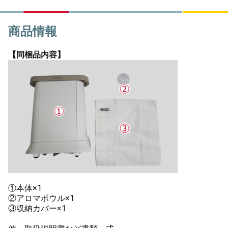
商品情報
【同梱品内容】
①本体×1
②アロマボウル×1
③収納カバー×1