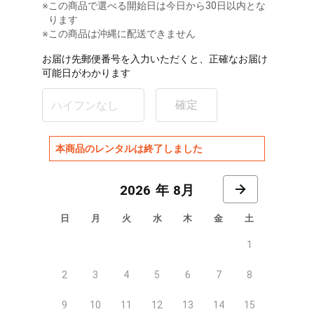
※
この商品で選べる開始日は今日から30日以内とな
ります
※この商品は沖縄に配送できません
お届け先郵便番号を入力いただくと、正確なお届け
可能日がわかります
確定
本商品のレンタルは終了しました
8月
日
月
火
水
木
金
土
1
2
3
4
5
6
7
8
9
10
11
12
13
14
15