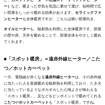
ー）
など。暖まった空気を気流に乗せて運び、短時間で広
い部屋をしっかり暖める効果があります。
セラミックファ
ンヒーター
も全体暖房ですが、こちらは狭い部屋向き。
オイルヒーター
も、輻射熱を利用した全体暖房です。部屋
の壁や床、天井を暖めることで、部屋全体をやさしく暖め
てくれます。
■「スポット暖房」＝遠赤外線ヒーター／こた
つ／ホットカーペット
一方、電熱線が赤くなる
遠赤外線ヒーター
は、その赤外線
に当たった人を直接暖める輻射熱を利用しており、たき火
に当たっているようなポカポカした心地よさが味わえる
「スポット暖房」。足などをピンポイントで暖めてくれる
こたつ
や
ホットカーペット
も「スポット暖房」ですね。