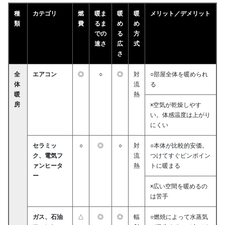
種
カテゴリ
燃
暖ま
暖
暖
メリット／デメリット
類
費
るま
め
め
での
る
方
速さ
広
式
さ
全
エアコン
◎
○
◎
対
○部屋全体を暖められ
体
流
る
暖
熱
房
×空気が乾燥しやす
い。体感温度は上がり
にくい
セラミッ
○
◎
○
対
○本体が比較的安価。
ク、電気フ
流
つけてすぐピンポイン
ァンヒータ
熱
トに暖まる
ー
×広い空間を暖めるの
は苦手
ガス、石油
△
◎
◎
輻
○燃焼によって水蒸気