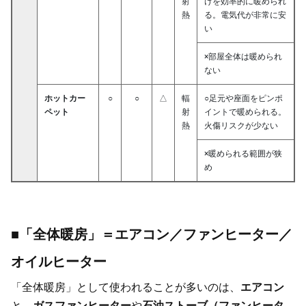
射
けを効率的に暖められ
熱
る。電気代が非常に安
い
×部屋全体は暖められ
ない
ホットカー
○
○
△
輻
○足元や座面をピンポ
ペット
射
イントで暖められる。
熱
火傷リスクが少ない
×暖められる範囲が狭
め
■「全体暖房」＝エアコン／ファンヒーター／
オイルヒーター
「全体暖房」として使われることが多いのは、
エアコン
と、
ガスファンヒーター
や
石油ストーブ（ファンヒータ