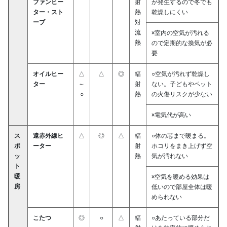
ファンヒー
射
が発生するので冬でも
ター・スト
熱
乾燥しにくい
ーブ
対
流
×室内の空気が汚れる
熱
ので定期的な換気が必
要
オイルヒー
△
△
◎
輻
○空気が汚れず乾燥し
ター
～
射
ない。子どもやペット
○
熱
の火傷リスクが少ない
×電気代が高い
ス
遠赤外線ヒ
△
◎
△
輻
○体の芯まで暖まる。
ポ
ーター
射
ホコリをまき上げず空
ッ
熱
気が汚れない
ト
暖
×空気を暖める効果は
房
低いので部屋全体は暖
められない
こたつ
◎
○
△
輻
○あたっている部分だ