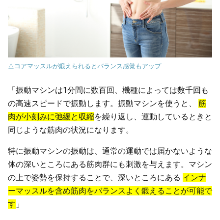
△コアマッスルが鍛えられるとバランス感覚もアップ
「振動マシンは1分間に数百回、機種によっては数千回も
の高速スピードで振動します。振動マシンを使うと、
筋
肉が小刻みに弛緩と収縮
を繰り返し、運動しているときと
同じような筋肉の状況になります。
特に振動マシンの振動は、通常の運動では届かないような
体の深いところにある筋肉群にも刺激を与えます。マシン
の上で姿勢を保持することで、深いところにある
インナ
ーマッスルを含め筋肉をバランスよく鍛えることが可能で
す
」