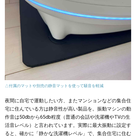
△付属のマットや別売の静音マットを使って騒音を軽減
夜間に自宅で運動したい方、またマンションなどの集合住
宅に住んでいる方は静音性が高い製品を。振動マシンの動
作音は50dbから65db程度（普通の会話や洗濯機やTVの生
活音レベル）と言われています。実際に最大振動に設定す
ると、確かに「静かな洗濯機レベル」で、集合住宅に住む