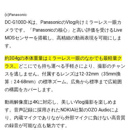
(c)Panasonic
DC-G100D-Kは、PanasonicのVlog向けミラーレス一眼カ
メラです。「Panasonicの核心」と高い評価を受けるLive
MOSセンサーを搭載し、高精細の動画表現を可能にしま
す。
約304gの本体重量はミラーレス一眼のなかでも最軽量ク
ラス。
どこにでも持ち運べる手軽さにより、撮影のチャン
スを逃しません。付属するレンズは12-32mm（35mm換
算：24-68mm）の標準ズーム。広角から標準まで広範囲
の構図をカバーします。
動画解像度は4Kに対応し、美しいVlog撮影を楽しめま
す。音声記録に採用されたNOKIA社製のOZO Audioによ
り、内蔵マイクでありながら外部マイクに負けない高音質
の録音が可能な点も魅力です。