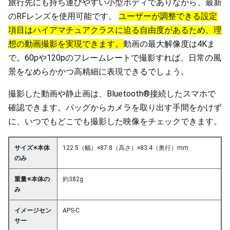
旅行先にも持ち運びやすい小型ボディでありながら、最新
のRFレンズを使用可能です。
ユーザーが調整できる設定
項目はハイアマチュアクラスに迫る自由度があるため、理
想の動画撮影を実現できます。
動画の最大解像度は4Kま
で。60pや120pのフレームレートで撮影すれば、日常の風
景をなめらかかつ高精細に表現できるでしょう。
撮影した動画や静止画は、Bluetooth®接続したスマホで
確認できます。バッグからカメラを取り出す手間をかけず
に、いつでもどこでも撮影した映像をチェックできます。
サイズ※本体
122.5（幅）×87.8（高さ）×83.4（奥行）mm
のみ
重量※本体の
約382g
み
イメージセン
APS-C
サー