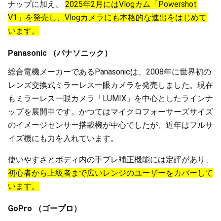
ナップに加え、
2025年2月にはVlogカム「Powershot
V1」を発売し、Vlogカメラにも本格的な進出をはじめて
います。
Panasonic （パナソニック）
総合電機メーカーであるPanasonicは、2008年に世界初の
レンズ交換式ミラーレス一眼カメラを発売しました。現在
もミラーレス一眼カメラ「LUMIX」を中心としたラインナ
ップを展開中です。かつてはマイクロフォーサーズサイズ
のイメージセンサー搭載機が中心でしたが、近年はフルサ
イズ機にも力を入れています。
使いやすさとボディ内の手ブレ補正機能には定評があり、
初心者から上級者まで広いレンジのユーザーをカバーして
います。
GoPro （ゴープロ）