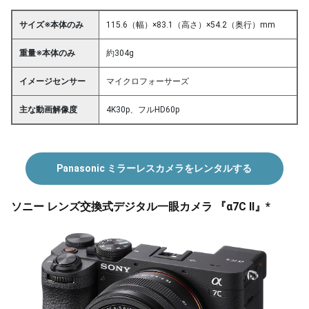
サイズ※本体のみ
115.6（幅）×83.1（高さ）×54.2（奥行）mm
重量※本体のみ
約304g
イメージセンサー
マイクロフォーサーズ
主な動画解像度
4K30p、フルHD60p
Panasonic ミラーレスカメラをレンタルする
ソニー レンズ交換式デジタル一眼カメラ 『α7C II』*