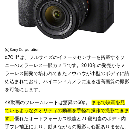
(c)Sony Corporation
α7C II*は、フルサイズのイメージセンサーを搭載するソ
ニーのミラーレス一眼カメラです。2010年の発売からミ
ラーレス開発で培われてきたノウハウが小型のボディに詰
め込まれており、ハイエンドカメラに迫る超高画質の撮影
を可能にします。
4K動画のフレームレートは驚異の60p。
まるで映画を見
ているようなクオリティの動画を手軽な操作で撮影できま
す。
優れたオートフォーカス機能と7.0段相当のボディ内
手ブレ補正により、動きながらの撮影も心配ありません。