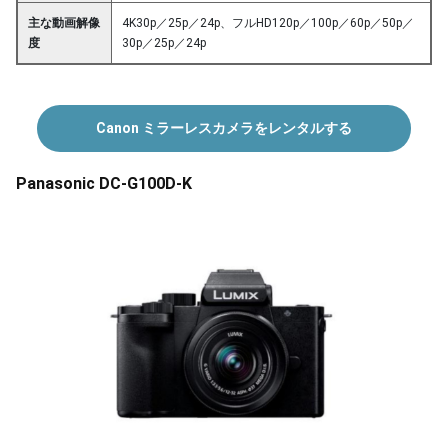
主な動画解像
4K30p／25p／24p、フルHD120p／100p／60p／50p／
度
30p／25p／24p
Canon ミラーレスカメラをレンタルする
Panasonic DC-G100D-K