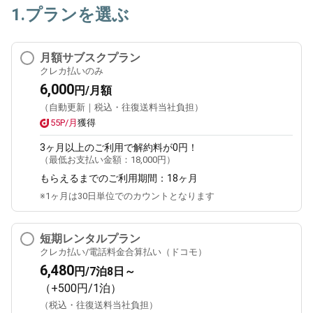
1.プランを選ぶ
月額サブスクプラン
クレカ払いのみ
6,000
円/月額
（自動更新｜税込・往復送料当社負担）
55P/月
獲得
3ヶ月
以上のご利用で解約料が0円！
（最低お支払い金額：
18,000円
）
もらえるまでのご利用期間：
18ヶ月
※1ヶ月は30日単位でのカウントとなります
短期レンタルプラン
クレカ払い/電話料金合算払い（ドコモ）
6,480
円/7泊8日～
（+500円/1泊）
（税込・往復送料当社負担）