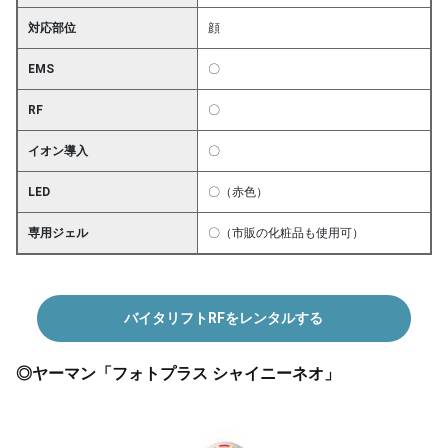
対応部位
顔
EMS
〇
RF
〇
イオン導入
〇
LED
〇（赤色）
専用ジェル
〇（市販の化粧品も使用可）
バイタリフトRFをレンタルする
◎ヤーマン「フォトプラス シャイニーネオ」