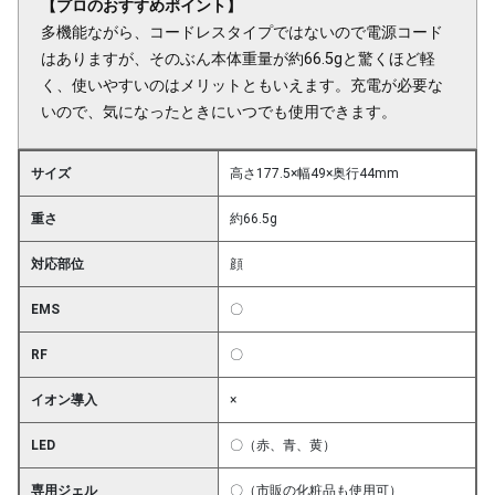
【プロのおすすめポイント】
多機能ながら、コードレスタイプではないので電源コード
はありますが、そのぶん本体重量が約66.5gと驚くほど軽
く、使いやすいのはメリットともいえます。充電が必要な
いので、気になったときにいつでも使用できます。
サイズ
高さ177.5×幅49×奥行44mm
重さ
約66.5g
対応部位
顔
EMS
〇
RF
〇
イオン導入
×
LED
〇（赤、青、黄）
専用ジェル
〇（市販の化粧品も使用可）