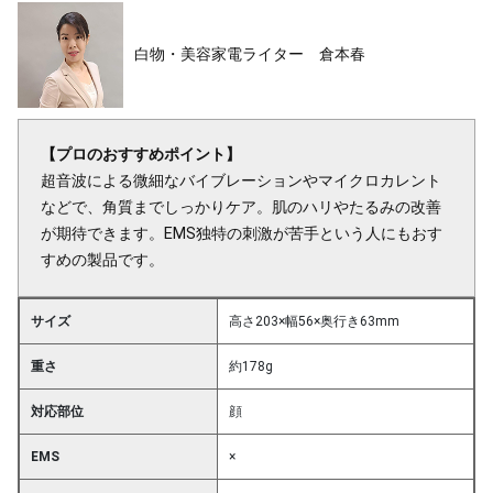
白物・美容家電ライター 倉本春
【プロのおすすめポイント】
超音波による微細なバイブレーションやマイクロカレント
などで、角質までしっかりケア。肌のハリやたるみの改善
が期待できます。EMS独特の刺激が苦手という人にもおす
すめの製品です。
サイズ
高さ203×幅56×奥行き63mm
重さ
約178g
対応部位
顔
EMS
×