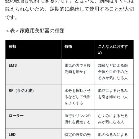
態の改善が期待できるのです。とはいえ、筋肉はすぐには
鍛えられないため、定期的に継続して使用することが大切
です。
＜表＞家庭用美顔器の種類
種類
特徴
こんな人におすす
め
EMS
電気の力で直接
加齢などによる顔
筋肉を動かす
全体や目の下のた
るみが気になる人
RF（ラジオ波）
水分を振動させ
脂肪によるたるみ
るなどして代謝
を引き締めたい人
をよくする
ローラー
血行やリンパの
むくみによるたる
流れを促進する
みが気になる人
LED
特定の波長の光
肌のゆるみによる