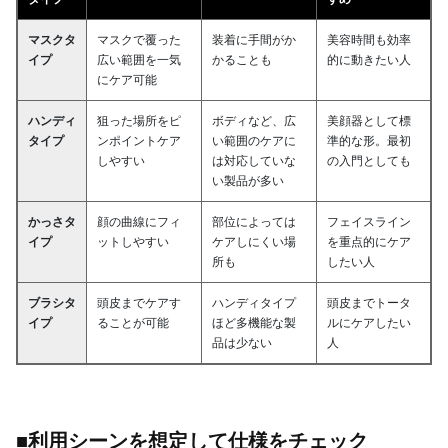
マスクタ
マスクで覆った
装着に手間がか
美容時間も効率
イプ
広い範囲を一気
かることも
的に動きたい人
にケア可能
ハンディ
狙った場所をピ
ボディなど、広
美顔器として標
タイプ
ンポイントケア
い範囲のケアに
準的な形。最初
しやすい
は対応していな
の入門としても
い製品が多い
かっさタ
顔の曲線にフィ
部位によっては
フェイスライン
イプ
ットしやすい
ケアしにくい場
を重点的にケア
所も
したい人
ブラシタ
頭皮までケアす
ハンディタイプ
頭皮までトータ
イプ
ることが可能
ほど多機能な製
ルにケアしたい
品は少ない
人
■利用シーンを想定して仕様をチェック