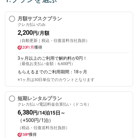
月額サブスクプラン
クレカ払いのみ
2,200
円/月額
（自動更新｜税込・往復送料当社負担）
20P/月
獲得
3ヶ月
以上のご利用で解約料が0円！
（最低お支払い金額：
6,600円
）
もらえるまでのご利用期間：
18ヶ月
※1ヶ月は30日単位でのカウントとなります
短期レンタルプラン
クレカ払い/電話料金合算払い（ドコモ）
6,380
円/14泊15日～
（+500円/1泊）
（税込・往復送料当社負担）
58P
獲得