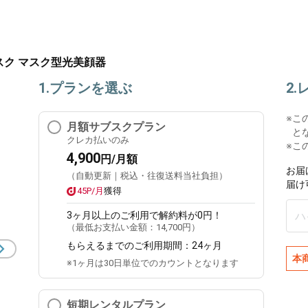
マスク マスク型光美顔器
1.プランを選ぶ
2
※
こ
月額サブスクプラン
と
クレカ払いのみ
※こ
4,900
円/月額
お届
（自動更新｜税込・往復送料当社負担）
届け
45P/月
獲得
3ヶ月
以上のご利用で解約料が0円！
（最低お支払い金額：
14,700円
）
もらえるまでのご利用期間：
24ヶ月
本
※1ヶ月は30日単位でのカウントとなります
短期レンタルプラン