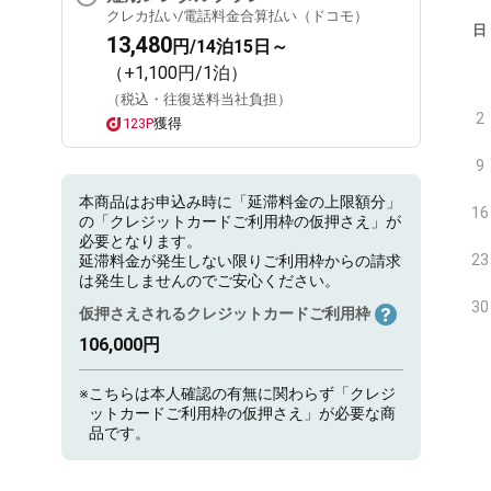
クレカ払い/電話料金合算払い（ドコモ）
日
13,480
円/14泊15日～
（+1,100円/1泊）
（税込・往復送料当社負担）
2
123P
獲得
9
本商品はお申込み時に「延滞料金の上限額分」
16
の「クレジットカードご利用枠の仮押さえ」が
必要となります。
23
延滞料金が発生しない限りご利用枠からの請求
は発生しませんのでご安心ください。
30
仮押さえされるクレジットカードご利用枠
106,000円
※
こちらは本人確認の有無に関わらず「クレジ
ットカードご利用枠の仮押さえ」が必要な商
品です。