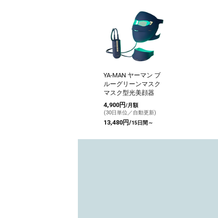
YA-MAN ヤーマン ブ
ルーグリーンマスク
マスク型光美顔器
4,900円
/月額
(30日単位／自動更新)
13,480円/
15日間～