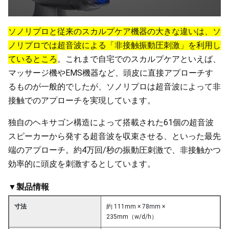
ソノリプロと従来のスカルプケア機器の大きな違いは、ソ
ノリプロでは超音波による「非接触振動圧刺激」を利用し
ているところ
。これまで自宅でのスカルプケアといえば、
マッサージ機やEMS機器など、頭皮に直接アプローチす
るものが一般的でしたが、ソノリプロは超音波によって非
接触でのアプローチを実現しています。
独自のヘキサゴン構造によって搭載された61個の超音波
スピーカーから発する超音波を収束させる、といった最先
端のアプローチ。約4万回/秒の振動圧刺激で、非接触かつ
効率的に頭皮を刺激するとしています。
▼製品情報
寸法
約 111mm × 78mm ×
235mm（w/d/h）