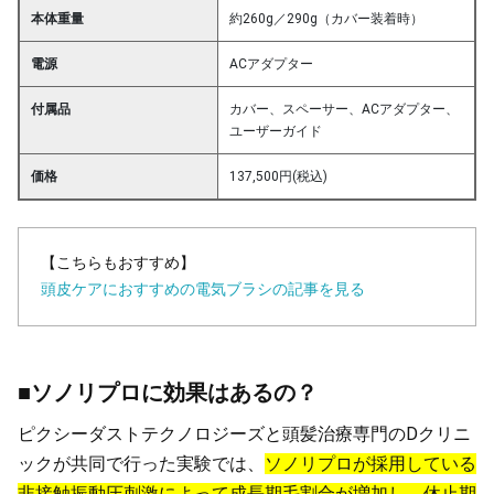
本体重量
約260g／290g（カバー装着時）
電源
ACアダプター
付属品
カバー、スペーサー、ACアダプター、
ユーザーガイド
価格
137,500円(税込)
【こちらもおすすめ】
頭皮ケアにおすすめの電気ブラシの記事を見る
■ソノリプロに効果はあるの？
ピクシーダストテクノロジーズと頭髪治療専門のDクリニ
ックが共同で行った実験では、
ソノリプロが採用している
非接触振動圧刺激によって成長期毛割合が増加し、休止期