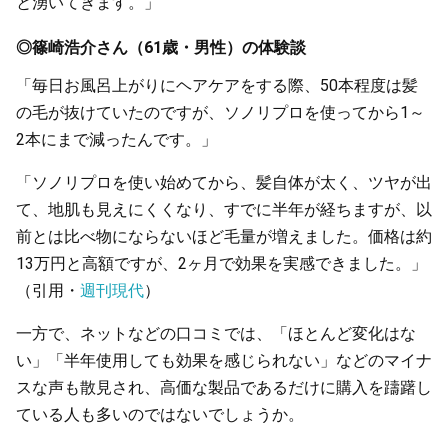
と湧いてきます。」
◎篠崎浩介さん（61歳・男性）の体験談
「毎日お風呂上がりにヘアケアをする際、50本程度は髪
の毛が抜けていたのですが、ソノリプロを使ってから1～
2本にまで減ったんです。」
「ソノリプロを使い始めてから、髪自体が太く、ツヤが出
て、地肌も見えにくくなり、すでに半年が経ちますが、以
前とは比べ物にならないほど毛量が増えました。価格は約
13万円と高額ですが、2ヶ月で効果を実感できました。」
（引用・
週刊現代
）
一方で、ネットなどの口コミでは、「ほとんど変化はな
い」「半年使用しても効果を感じられない」などのマイナ
スな声も散見され、高価な製品であるだけに購入を躊躇し
ている人も多いのではないでしょうか。