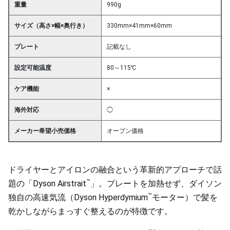
重量
990g
サイズ（高さ×幅×奥行き）
330mm×41mm×60mm
プレート
記載なし
設定可能温度
80～115℃
ケア機能
×
海外対応
◯
メーカー希望小売価格
オープン価格
ドライヤーとアイロンの融合という革新的アプローチで話
™
題の「Dyson Airstrait
」。プレートを加熱せず、ダイソン
™
独自の高速気流（Dyson Hyperdymium
モーター）で髪を
乾かしながらまっすぐ整えるのが特徴です。