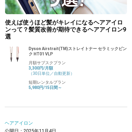
使えば使うほど髪がキレイになるヘアアイロ
ンって？髪質改善が期待できるヘアアイロン9
選
Dyson Airstrait(TM)ストレイトナー セラミックピン
ク HT01 VLP
月額サブスクプラン
3,300円/月額
（30日単位／自動更新）
短期レンタルプラン
5,980円/15日間～
ヘアアイロン
公開日：2025年11月4日