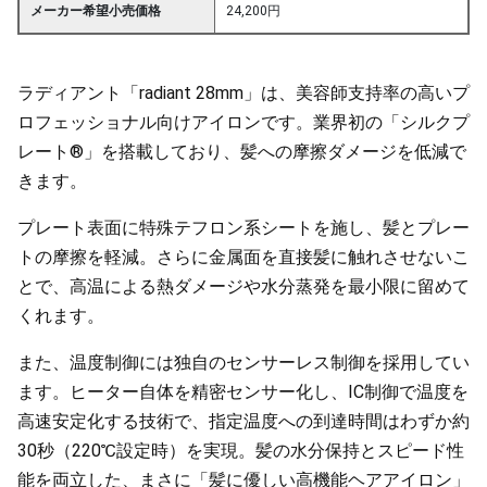
メーカー希望小売価格
24,200円
ラディアント「radiant 28mm」は、美容師支持率の高いプ
ロフェッショナル向けアイロンです。業界初の「シルクプ
レート®」を搭載しており、髪への摩擦ダメージを低減で
きます。
プレート表面に特殊テフロン系シートを施し、髪とプレー
トの摩擦を軽減。さらに金属面を直接髪に触れさせないこ
とで、高温による熱ダメージや水分蒸発を最小限に留めて
くれます。
また、温度制御には独自のセンサーレス制御を採用してい
ます。ヒーター自体を精密センサー化し、IC制御で温度を
高速安定化する技術で、指定温度への到達時間はわずか約
30秒（220℃設定時）を実現。髪の水分保持とスピード性
能を両立した、まさに「髪に優しい高機能ヘアアイロン」