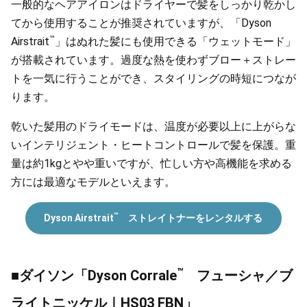
一般的なヘアアイロンはドライヤーで髪をしっかり乾かし
てから使用することが推奨されていますが、「Dyson
™
Airstrait
」はぬれた髪にも使用できる「ウェットモード」
が搭載されています。過度な熱を使わずブロー＋ストレー
トを一気に行うことができ、スタイリングの時短につなが
ります。
乾いた髪用のドライモードは、温度が必要以上に上がらな
いインテリジェント・ヒートコントロールで髪を保護。重
量は約1kgとやや重いですが、忙しい方や高機能を求める
方には最適なモデルといえます。
™
Dyson Airstrait
ストレイトナーをレンタルする
™
■ダイソン「Dyson Corrale
フューシャ／ブ
ライトニッケル｜HS03 FBN」