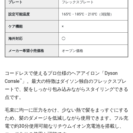
プレート
フレックスプレート
設定可能温度
165℃・185℃・210℃（3段階）
ケア機能
×
海外対応
◯
メーカー希望小売価格
オープン価格
コードレスで使えるプロ仕様のヘアアイロン「Dyson
™
Corrale
」。最大の特徴はダイソン独自のフレックスプレ
ートで、髪をしっかり包み込みながらスタイリングできる
点です。
毛束に均一に圧力をかけ、少ない熱で髪をまっすぐにする
ため、髪のダメージを低減しながら使用できます。フル充
電で約30分使用可能なリチウムイオン充電池を搭載し、