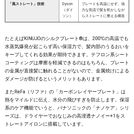
「風ストレート」技術
Dyson
プレートを高温にせず、強
（ダイ
力な気流で髪を乾かしなが
ソン）
らストレートに整える構造
たとえばKINUJOのシルクプレート®は、200℃の高温でも
水蒸気爆発が起こらず高い保湿力で、髪内部のうるおいを
キープしてくれる効果が期待できます。テフロン系シート
コーティングは摩擦を軽減できるのはもちろん、プレート
の金属が直接髪に触れることがないので、金属焼けによる
ダメージが防げるというメリットもあります。
またReFa（リファ）の「カーボンレイヤープレート」は
熱をマイルドに伝え、水分の飛びすぎを防止します。保湿
系のケア機能でいうと、パナソニックの「ナノケア」シリ
ーズは、ドライヤーでおなじみの高浸透ナノイー※1をス
トレートアイロンに搭載しています。