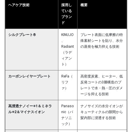
ヘアケア技術
採用し
概要
ている
ブラン
ド
シルクプレート®
KINUJO
プレート表面に低摩擦の特
、
殊素材シートを貼り、水分
Radiant
の蒸発を極力抑える技術
（ラデ
ィアン
ト）
カーボンレイヤープレート
ReFa（
高密度炭素、ヒーター、低
リフ
反発コートの3層構造のプ
ァ）
レートで水・熱・圧のダメ
ージを抑える技術
高浸透ナノイー※1＆ミネラ
Panaso
ナノサイズの水分イオンが
ル※2＆マイナスイオン
nic（パ
キューティクルの隙間から
ナソニ
髪内部に浸透する技術
ック）