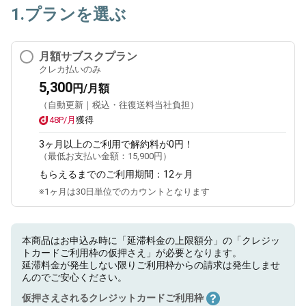
1.プランを選ぶ
月額サブスクプラン
クレカ払いのみ
5,300
円/月額
（自動更新｜税込・往復送料当社負担）
48P/月
獲得
3ヶ月
以上のご利用で解約料が0円！
（最低お支払い金額：
15,900円
）
もらえるまでのご利用期間：
12ヶ月
※1ヶ月は30日単位でのカウントとなります
本商品はお申込み時に「延滞料金の上限額分」の「クレジッ
トカードご利用枠の仮押さえ」が必要となります。
延滞料金が発生しない限りご利用枠からの請求は発生しませ
んのでご安心ください。
仮押さえされるクレジットカードご利用枠