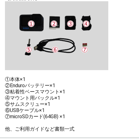
①本体×1
②Enduroバッテリー×1
③粘着性ベースマウント×1
④マウント用バックル×1
⑤サムスクリュー×1
⑥USBケーブル×1
⑦microSDカード(64GB) ×1
他、ご利用ガイドなど書類一式