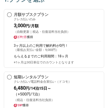
月額サブスクプラン
クレカ払いのみ
3,000
円/月額
（自動更新｜税込・往復送料当社負担）
27P/月
獲得
3ヶ月
以上のご利用で解約料が0円！
（最低お支払い金額：
9,000円
）
もらえるまでのご利用期間：
18ヶ月
※1ヶ月は30日単位でのカウントとなります
短期レンタルプラン
クレカ払い/電話料金合算払い（ドコモ）
6,480
円/14泊15日～
（+500円/1泊）
（税込・往復送料当社負担）
59P
獲得