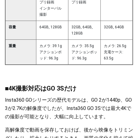
プリ録画
プリ録画
インターバル
撮影
容量
64GB, 128GB
32GB, 64GB,
32GB, 64GB
128GB
重量
カメラ: 39.1g
カメラ: 35.5g
カメラ: 26.5g
アクションポ
アクションポッ
充電ケース:
ッド: 96.3g
ド: 96.3g
63.5g
■4K撮影対応はGO 3Sだけ
Insta360 GOシリーズの歴代モデルは、GO 2が1440p、GO
3が2.7Kの解像度でしたが、Insta360 GO 3Sでは最大4Kで
の撮影が可能となり、大幅に向上しています。
高解像度で動画を保存しておけば、後から映像をトリミン