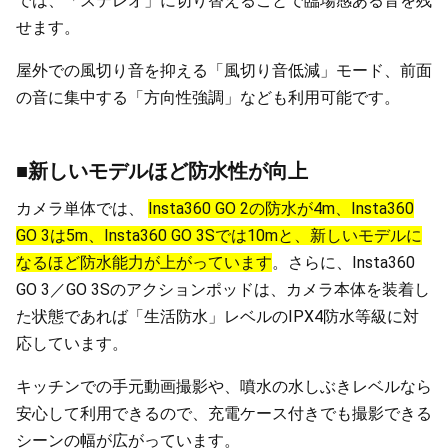
では、「ステレオ」に切り替えることで臨場感ある音を残
せます。
屋外での風切り音を抑える「風切り音低減」モード、前面
の音に集中する「方向性強調」なども利用可能です。
■新しいモデルほど防水性が向上
カメラ単体では、
Insta360 GO 2の防水が4m、Insta360
GO 3は5m、Insta360 GO 3Sでは10mと、新しいモデルに
なるほど防水能力が上がっています
。さらに、Insta360
GO 3／GO 3Sのアクションポッドは、カメラ本体を装着し
た状態であれば「生活防水」レベルのIPX4防水等級に対
応しています。
キッチンでの手元動画撮影や、噴水の水しぶきレベルなら
安心して利用できるので、充電ケース付きでも撮影できる
シーンの幅が広がっています。