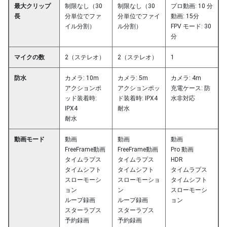
最大クリップ
制限なし（30
制限なし（30
プロ動画: 10 分
長
分単位でファ
分単位でファイ
動画: 15分
イル分割）
ル分割）
FPV モード: 30
分
マイクの数
2（ステレオ）
2（ステレオ）
1
防水
カメラ: 10m
カメラ: 5m
カメラ: 4m
アクションポ
アクションポッ
充電ケース: 防
ッド装着時:
ド装着時: IPX4
水非対応
IPX4
耐水
耐水
動画モード
動画
動画
動画
FreeFrame動画
FreeFrame動画
Pro 動画
タイムラプス
タイムラプス
HDR
タイムシフト
タイムシフト
タイムラプス
スローモーシ
スローモーショ
タイムシフト
ョン
ン
スローモーシ
ループ録画
ループ録画
ョン
スターラプス
スターラプス
予約録画
予約録画