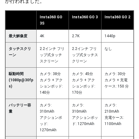
が行われました。
Insta360 GO
Insta360 GO 3
Insta360 GO 2
3S
最大解像度
4K
2.7K
1440p
タッチスクリ
2.2インチ フリ
2.2インチ フリ
なし
ーン
ップ式タッチ
ップ式タッチス
スクリーン
クリーン
駆動時間
カメラ: 38分
カメラ: 45分
カメラ: 30分
(1080p@30fp
カメラ + アク
カメラ + アク
カメラ + 充電
s)
ションポッド:
ションポッド:
ケース: 150 分
140分
170分
バッテリー容
カメラ:
カメラ:
カメラ:
量
310mAh
310mAh
210mAh
アクションポ
アクションポッ
充電ケース:
ッド:
ド: 1270mAh
1100mAh
1270mAh