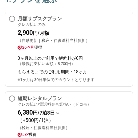
月額サブスクプラン
クレカ払いのみ
2,900
円/月額
（自動更新｜税込・往復送料当社負担）
26P/月
獲得
3ヶ月
以上のご利用で解約料が0円！
（最低お支払い金額：
8,700円
）
もらえるまでのご利用期間：
18ヶ月
※1ヶ月は30日単位でのカウントとなります
短期レンタルプラン
クレカ払い/電話料金合算払い（ドコモ）
6,380
円/7泊8日～
（+500円/1泊）
（税込・往復送料当社負担）
58P
獲得