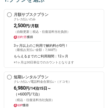
月額サブスクプラン
クレカ払いのみ
2,500
円/月額
（自動更新｜税込・往復送料当社負担）
23P/月
獲得
3ヶ月
以上のご利用で解約料が0円！
（最低お支払い金額：
7,500円
）
もらえるまでのご利用期間：
12ヶ月
※1ヶ月は30日単位でのカウントとなります
短期レンタルプラン
クレカ払い/電話料金合算払い（ドコモ）
6,980
円/14泊15日～
（+600円/1泊）
（税込・往復送料当社負担）
63P
獲得