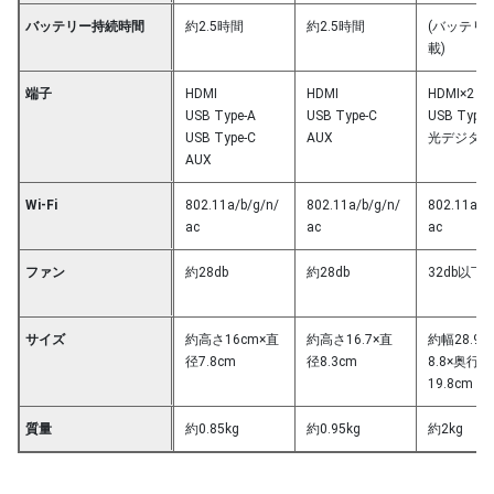
バッテリー持続時間
約2.5時間
約2.5時間
(バッテリ
載)
端子
HDMI
HDMI
HDMI×2
USB Type-A
USB Type-C
USB Type-
USB Type-C
AUX
光デジタル
AUX
Wi-Fi
802.11a/b/g/n/
802.11a/b/g/n/
802.11a/b
ac
ac
ac
ファン
約28db
約28db
32db以下
サイズ
約高さ16cm×直
約高さ16.7×直
約幅28.9
径7.8cm
径8.3cm
8.8×奥行き
19.8cm
質量
約0.85kg
約0.95kg
約2kg