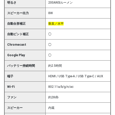
明るさ
200ANSIルーメン
スピーカー出力
8W
自動台形補正
垂直／水平
自動ピント補正
◯
Chromecast
◯
Google Play
◯
バッテリー持続時間
約2.5時間
端子
HDMI / USB Type-A / USB Type-C / AUX
Wi-Fi
802.11a/b/g/n/ac
ファン
約28db
スピーカー
内蔵