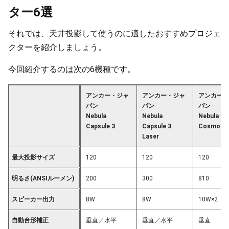
ター6選
それでは、天井投影して使うのに適したおすすめプロジェ
クターを紹介しましょう。
今回紹介するのは次の6機種です。
アンカー・ジャ
アンカー・ジャ
アンカー・
パン
パン
パン
Nebula
Nebula
Nebula
Capsule 3
Capsule 3
Cosmos
Laser
最大投影サイズ
120
120
120
明るさ(ANSIルーメン)
200
300
810
スピーカー出力
8W
8W
10W×2
自動台形補正
垂直／水平
垂直／水平
垂直