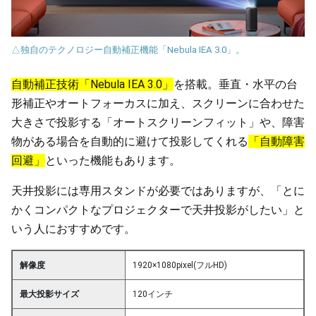
△独自のテクノロジー自動補正機能「Nebula IEA 3.0」。
自動補正技術「Nebula IEA 3.0」
を搭載。垂直・水平の台
形補正やオートフォーカスに加え、スクリーンに合わせた
大きさで投影する「オートスクリーンフィット」や、障害
物がある場合を自動的に避けて投影してくれる
「自動障害
回避」
といった機能もあります。
天井投影には専用スタンドが必要ではありますが、「とに
かくコンパクトなプロジェクターで天井投影がしたい」と
いう人におすすめです。
解像度
1920×1080pixel(フルHD)
最大投影サイズ
120インチ