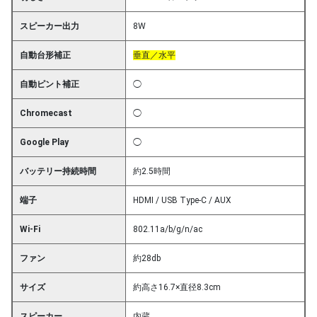
スピーカー出力
8W
自動台形補正
垂直／水平
自動ピント補正
◯
Chromecast
◯
Google Play
◯
バッテリー持続時間
約2.5時間
端子
HDMI / USB Type-C / AUX
Wi-Fi
802.11a/b/g/n/ac
ファン
約28db
サイズ
約高さ16.7×直径8.3cm
スピーカー
内蔵