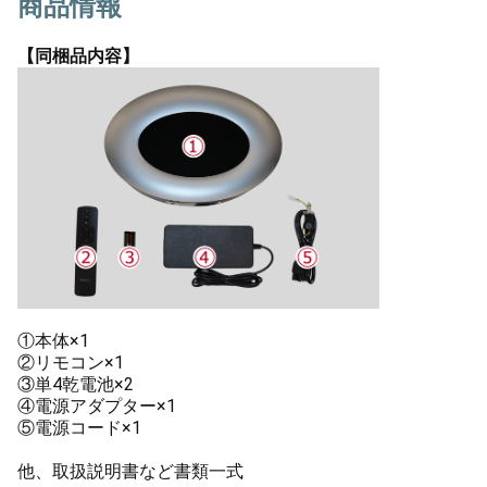
商品情報
【同梱品内容】
①本体×1
②リモコン×1
③単4乾電池×2
④電源アダプター×1
⑤電源コード×1
他、取扱説明書など書類一式