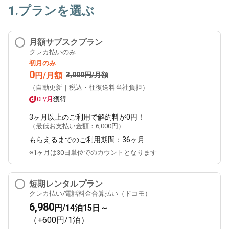
1.プランを選ぶ
月額サブスクプラン
クレカ払いのみ
初月のみ
0
円/月額
3,000円/月額
（自動更新｜税込・往復送料当社負担）
0P/月
獲得
3ヶ月
以上のご利用で解約料が0円！
（最低お支払い金額：
6,000円
）
もらえるまでのご利用期間：
36ヶ月
※1ヶ月は30日単位でのカウントとなります
短期レンタルプラン
クレカ払い/電話料金合算払い（ドコモ）
6,980
円/14泊15日～
（+600円/1泊）