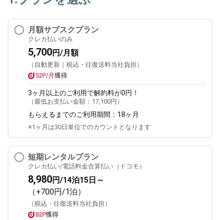
月額サブスクプラン
クレカ払いのみ
5,700
円/月額
（自動更新｜税込・往復送料当社負担）
52P/月
獲得
3ヶ月
以上のご利用で解約料が0円！
（最低お支払い金額：
17,100円
）
もらえるまでのご利用期間：
18ヶ月
※1ヶ月は30日単位でのカウントとなります
短期レンタルプラン
クレカ払い/電話料金合算払い（ドコモ）
8,980
円/14泊15日～
（+700円/1泊）
（税込・往復送料当社負担）
82P
獲得