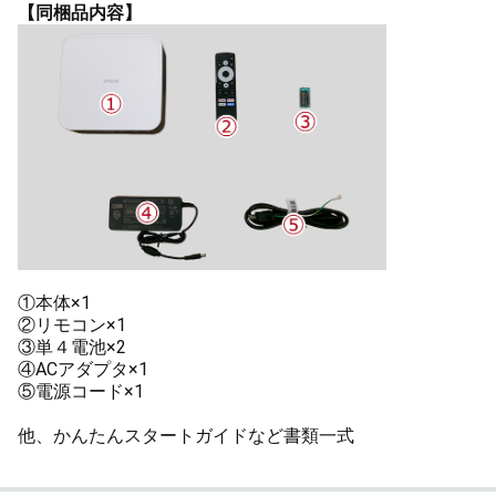
【同梱品内容】
①本体×1
②リモコン×1
③単４電池×2
④ACアダプタ×1
⑤電源コード×1
他、かんたんスタートガイドなど書類一式