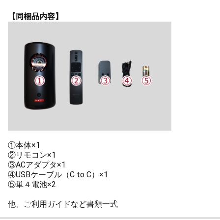
【同梱品内容】
①本体×1
②リモコン×1
③ACアダプタ×1
④USBケーブル（C to C）×1
⑤単４電池×2
他、ご利用ガイドなど書類一式