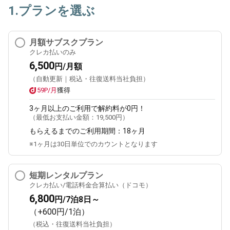
1.プランを選ぶ
月額サブスクプラン
クレカ払いのみ
6,500
円/月額
（自動更新｜税込・往復送料当社負担）
59P/月
獲得
3ヶ月
以上のご利用で解約料が0円！
（最低お支払い金額：
19,500円
）
もらえるまでのご利用期間：
18ヶ月
※1ヶ月は30日単位でのカウントとなります
短期レンタルプラン
クレカ払い/電話料金合算払い（ドコモ）
6,800
円/7泊8日～
（+600円/1泊）
（税込・往復送料当社負担）