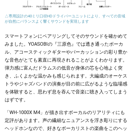
△専用設計の40ミリ口径HDドライバーユニットにより、すべての音域
が自然にバランスよく響くサウンドを実現します
スマートフォンにペアリングしてそのサウンドを確かめて
みました。YOASOBIの『三原色』では透き通ったボーカ
ル、アコースティックギターやパーカッションの彩り豊か
な音色がとても素直に再現されることがよくわかります。
弾力感に富んだドラムスの低音が身体の芯を心地よく突
き、ふくよかな温かみも感じられます。大編成のオーケス
トラやジャズバンドの演奏が目の前に広がるような臨場感
を体験すると、思わず息を吞んで音楽に聴き入ってしまう
はずです。
「WH-1000X M4」が描き出すボーカルのリアリティにも
定評があります。声の繊細なニュアンスを浮き彫りにする
ヘッドホンなので、好きなボーカリストの楽曲をこのヘッ