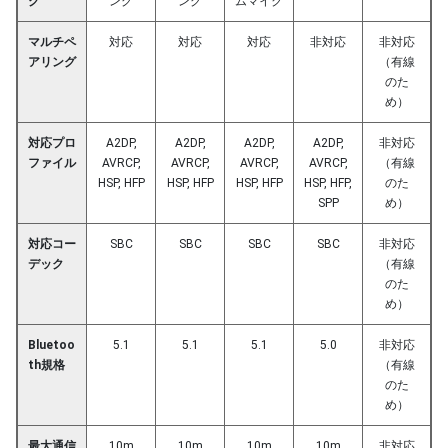
ク
ング
ング
ムマイク
マルチペ
対応
対応
対応
非対応
非対応
アリング
（有線
のた
め）
対応プロ
A2DP,
A2DP,
A2DP,
A2DP,
非対応
ファイル
AVRCP,
AVRCP,
AVRCP,
AVRCP,
（有線
HSP, HFP
HSP, HFP
HSP, HFP
HSP, HFP,
のた
SPP
め）
対応コー
SBC
SBC
SBC
SBC
非対応
デック
（有線
のた
め）
Bluetoo
5.1
5.1
5.1
5.0
非対応
th規格
（有線
のた
め）
最大通信
10m
10m
10m
10m
非対応