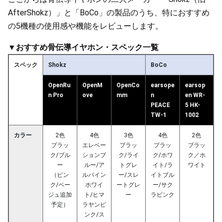
AfterShokz）」と「BoCo」の製品のうち、特におすすめ
の5機種の使用感や機能をレビューします。
▼おすすめ骨伝導イヤホン・スペック一覧
スペック
Shokz
BoCo
OpenRu
OpenM
OpenCo
earsope
earsop
n Pro
ove
mm
n
en WR-
PEACE
5 HK-
TW-1
1002
カラー
2色
4色
3色
4色
2色
ブラッ
エレベー
ブラッ
ブラッ
ブラッ
ク/ブル
ションブ
ク/ライ
ク/ホワ
ク／ホ
ー
ルー/ア
トグレ
イト/ラ
ワイト
（ピン
ルパイン
ー/スレ
イトブル
ク/ベー
ホワイ
ートグレ
ー/サク
ジュ追加
ト/ヒマ
ー
ラピンク
予定）
ラヤンピ
ンク/ス