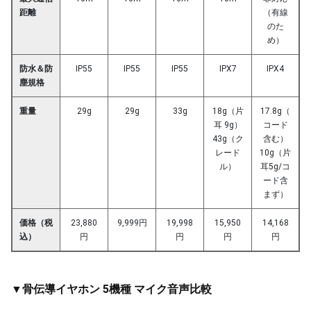
距離
（有線
のた
め）
防水＆防
IP55
IP55
IP55
IPX7
IPX4
塵規格
重量
29g
29g
33g
18g（片
17.8g（
耳 9g）
コード
43g（ク
含む）
レード
10g（片
ル）
耳5g/コ
ード含
まず）
価格（税
23,880
9,999円
19,998
15,950
14,168
込）
円
円
円
円
▼骨伝導イヤホン 5機種 マイク音声比較