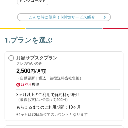
ピンクゴールド
こんな時に便利！ kikitoサービス紹介
1.プランを選ぶ
月額サブスクプラン
クレカ払いのみ
2,500
円/月額
（自動更新｜税込・往復送料当社負担）
23P/月
獲得
3ヶ月
以上のご利用で解約料が0円！
（最低お支払い金額：
7,500円
）
もらえるまでのご利用期間：
18ヶ月
※1ヶ月は30日単位でのカウントとなります