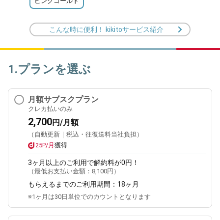
ピンクゴールド
こんな時に便利！ kikitoサービス紹介
1.プランを選ぶ
月額サブスクプラン
クレカ払いのみ
2,700
円/月額
（自動更新｜税込・往復送料当社負担）
25P/月
獲得
3ヶ月
以上のご利用で解約料が0円！
（最低お支払い金額：
8,100円
）
もらえるまでのご利用期間：
18ヶ月
※1ヶ月は30日単位でのカウントとなります