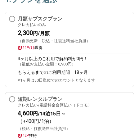
月額サブスクプラン
クレカ払いのみ
2,300
円/月額
（自動更新｜税込・往復送料当社負担）
21P/月
獲得
3ヶ月
以上のご利用で解約料が0円！
（最低お支払い金額：
6,900円
）
もらえるまでのご利用期間：
18ヶ月
※1ヶ月は30日単位でのカウントとなります
短期レンタルプラン
クレカ払い/電話料金合算払い（ドコモ）
4,600
円/14泊15日～
（+400円/1泊）
（税込・往復送料当社負担）
42P
獲得