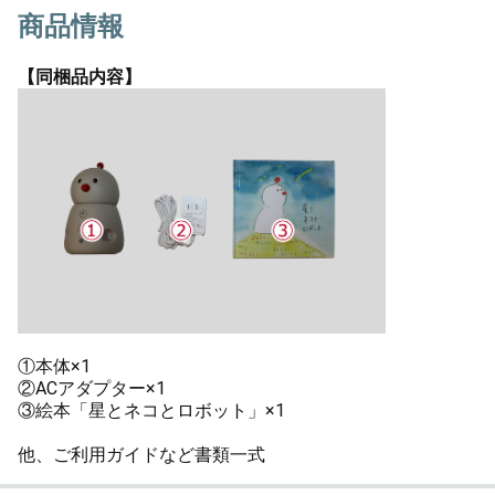
商品情報
【同梱品内容】
①本体×1
②ACアダプター×1
③絵本「星とネコとロボット」×1
他、ご利用ガイドなど書類一式