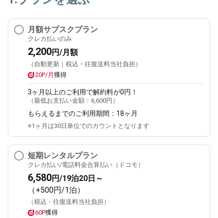
月額サブスクプラン
クレカ払いのみ
2,200
円/月額
（自動更新｜税込・往復送料当社負担）
20P/月
獲得
3ヶ月
以上のご利用で解約料が0円！
（最低お支払い金額：
6,600円
）
もらえるまでのご利用期間：
18ヶ月
※1ヶ月は30日単位でのカウントとなります
短期レンタルプラン
クレカ払い/電話料金合算払い（ドコモ）
6,580
円/19泊20日～
（+500円/1泊）
（税込・往復送料当社負担）
60P
獲得