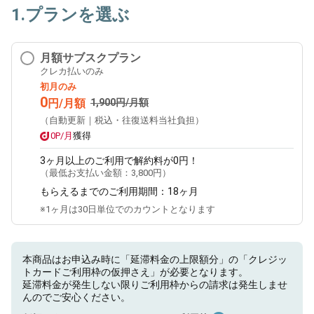
1.プランを選ぶ
月額サブスクプラン
クレカ払いのみ
初月のみ
0
円/月額
1,900円/月額
（自動更新｜税込・往復送料当社負担）
0P/月
獲得
3ヶ月
以上のご利用で解約料が0円！
（最低お支払い金額：
3,800円
）
もらえるまでのご利用期間：
18ヶ月
※1ヶ月は30日単位でのカウントとなります
本商品はお申込み時に「延滞料金の上限額分」の「クレジッ
トカードご利用枠の仮押さえ」が必要となります。
延滞料金が発生しない限りご利用枠からの請求は発生しませ
んのでご安心ください。