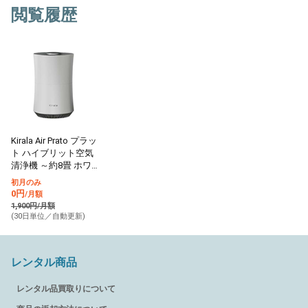
閲覧履歴
Kirala Air Prato プラッ
ト ハイブリット空気
清浄機 ～約8畳 ホワ
イト
初月のみ
0円
/月額
1,900円/月額
(30日単位／自動更新)
レンタル商品
レンタル品買取りについて