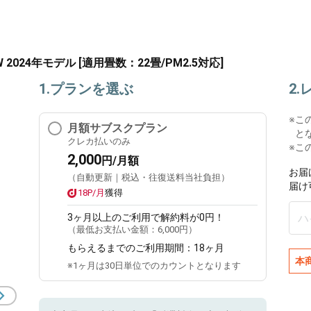
 2024年モデル [適用畳数：22畳/PM2.5対応]
1.プランを選ぶ
2
※
こ
月額サブスクプラン
と
クレカ払いのみ
※こ
2,000
円/月額
お届
（自動更新｜税込・往復送料当社負担）
届け
18P/月
獲得
3ヶ月
以上のご利用で解約料が0円！
（最低お支払い金額：
6,000円
）
もらえるまでのご利用期間：
18ヶ月
本
※1ヶ月は30日単位でのカウントとなります