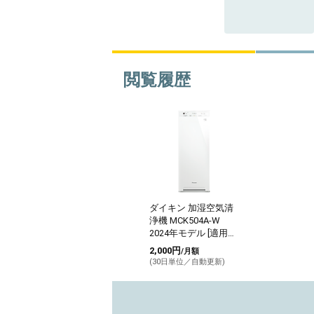
閲覧履歴
ダイキン 加湿空気清
浄機 MCK504A-W
2024年モデル [適用畳
数：22畳/PM2.5対応]
2,000円
/月額
(30日単位／自動更新)