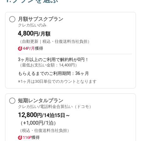
月額サブスクプラン
クレカ払いのみ
4,800
円/月額
（自動更新｜税込・往復送料当社負担）
44P/月
獲得
3ヶ月
以上のご利用で解約料が0円！
（最低お支払い金額：
14,400円
）
もらえるまでのご利用期間：
36ヶ月
※1ヶ月は30日単位でのカウントとなります
短期レンタルプラン
クレカ払い/電話料金合算払い（ドコモ）
12,800
円/14泊15日～
（+1,000円/1泊）
（税込・往復送料当社負担）
116P
獲得