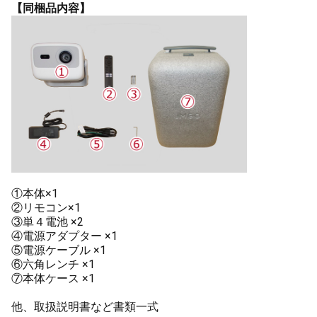
【同梱品内容】
①本体×1
②リモコン×1
③単４電池 ×2
④電源アダプター ×1
⑤電源ケーブル ×1
⑥六角レンチ ×1
⑦本体ケース ×1
他、取扱説明書など書類一式