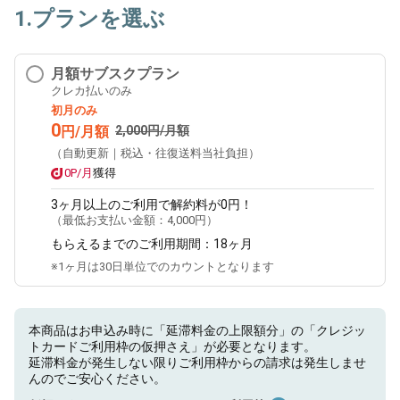
1.プランを選ぶ
月額サブスクプラン
クレカ払いのみ
初月のみ
0
円/月額
2,000円/月額
（自動更新｜税込・往復送料当社負担）
0P/月
獲得
3ヶ月
以上のご利用で解約料が0円！
（最低お支払い金額：
4,000円
）
もらえるまでのご利用期間：
18ヶ月
※1ヶ月は30日単位でのカウントとなります
本商品はお申込み時に「延滞料金の上限額分」の「クレジッ
トカードご利用枠の仮押さえ」が必要となります。
延滞料金が発生しない限りご利用枠からの請求は発生しませ
んのでご安心ください。