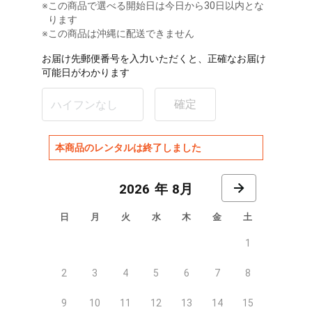
※
この商品で選べる開始日は今日から30日以内とな
ります
※この商品は沖縄に配送できません
お届け先郵便番号を入力いただくと、正確なお届け
可能日がわかります
確定
本商品のレンタルは終了しました
8月
日
月
火
水
木
金
土
1
2
3
4
5
6
7
8
9
10
11
12
13
14
15