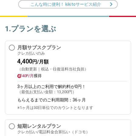
こんな時に便利！ kikitoサービス紹介
1.プランを選ぶ
月額サブスクプラン
クレカ払いのみ
4,400
円/月額
（自動更新｜税込・往復送料当社負担）
40P/月
獲得
3ヶ月
以上のご利用で解約料が0円！
（最低お支払い金額：
13,200円
）
もらえるまでのご利用期間：
36ヶ月
※1ヶ月は30日単位でのカウントとなります
短期レンタルプラン
クレカ払い/電話料金合算払い（ドコモ）