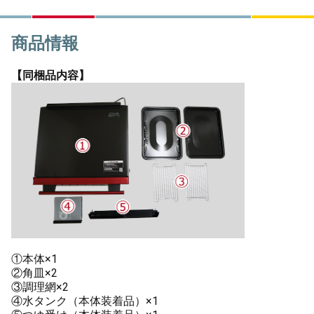
商品情報
【同梱品内容】
①本体×1
②角皿×2
③調理網×2
④水タンク（本体装着品）×1