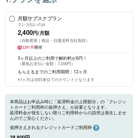
月額サブスクプラン
クレカ払いのみ
2,400
円/月額
（自動更新｜税込・往復送料当社負担）
22P/月
獲得
3ヶ月
以上のご利用で解約料が0円！
（最低お支払い金額：
7,200円
）
もらえるまでのご利用期間：
12ヶ月
※1ヶ月は30日単位でのカウントとなります
本商品はお申込み時に「延滞料金の上限額分」の「クレジッ
トカードご利用枠の仮押さえ」が必要となります。
延滞料金が発生しない限りご利用枠からの請求は発生しませ
んのでご安心ください。
仮押さえされるクレジットカードご利用枠
28,800円