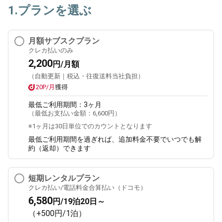
1.プランを選ぶ
月額サブスクプラン
クレカ払いのみ
2,200
円/月額
（自動更新｜税込・往復送料当社負担）
20P/月
獲得
最低ご利用期間：
3ヶ月
（最低お支払い金額：
6,600円
）
※1ヶ月は30日単位でのカウントとなります
最低ご利用期間を過ぎれば、追加料金不要でいつでも解
約（返却）できます
短期レンタルプラン
クレカ払い/電話料金合算払い（ドコモ）
6,580
円/19泊20日～
（+500円/1泊）