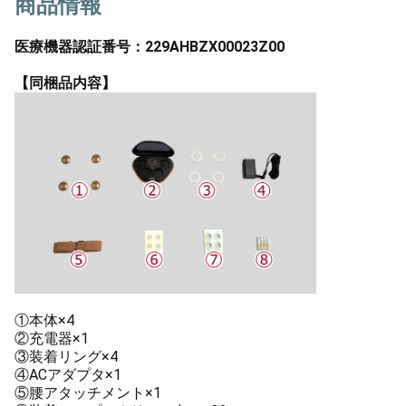
商品情報
医療機器認証番号：229AHBZX00023Z00
【同梱品内容】
①本体×4
②充電器×1
③装着リング×4
④ACアダプタ×1
⑤腰アタッチメント×1