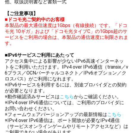
他、取扱説明書など書類一式
【ご注意事項】
■ドコモ光ご契約中のお客様
本製品の最大通信速度は1Gbps（有線接続）です。「ドコ
モ光 10ギガ」および「ドコモ光タイプC」の1Gbps超のサ
ービスをご利用の場合は、本製品の通信速度に制限されま
す。
■IPv6サービスご利用にあたって
アクセス集中による影響が少ないIPv6高速インターネッ
トをご利用いただけます。IPv4 over IPv6通信（transix／v
6プラス／OCNバーチャルコネクト／IPv6オプション／ク
ロスパス）がご利用になれます。
※IPv6サービスを利用するには、別途プロバイダとの契約
が必要となります。
※動作確認済みサービスは
こちら
からご確認ください。
※IPv4 over IPv6通信については、ご利用のプロバイダに
お問い合わせください。
※フォームウェアバージョンアップの最新情報は
こちら
※IPv4 over IPv6通信は、ポート開放が必要なIPv4通信
（サービスオンラインゲームやリモートアクセスなど）は
ご利用できない場合があります。