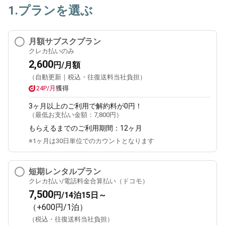
1.プランを選ぶ
月額サブスクプラン
クレカ払いのみ
2,600
円/月額
（自動更新｜税込・往復送料当社負担）
24P/月
獲得
3ヶ月
以上のご利用で解約料が0円！
（最低お支払い金額：
7,800円
）
もらえるまでのご利用期間：
12ヶ月
※1ヶ月は30日単位でのカウントとなります
短期レンタルプラン
クレカ払い/電話料金合算払い（ドコモ）
7,500
円/14泊15日～
（+600円/1泊）
（税込・往復送料当社負担）