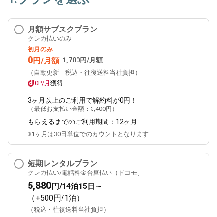
月額サブスクプラン
クレカ払いのみ
初月のみ
0
円/月額
1,700円/月額
（自動更新｜税込・往復送料当社負担）
0P/月
獲得
3ヶ月
以上のご利用で解約料が0円！
（最低お支払い金額：
3,400円
）
もらえるまでのご利用期間：
12ヶ月
※1ヶ月は30日単位でのカウントとなります
短期レンタルプラン
クレカ払い/電話料金合算払い（ドコモ）
5,880
円/14泊15日～
（+500円/1泊）
（税込・往復送料当社負担）