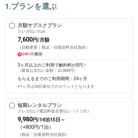
1.プランを選ぶ
月額サブスクプラン
クレカ払いのみ
7,600
円/月額
（自動更新｜税込・往復送料当社負担）
69P/月
獲得
3ヶ月
以上のご利用で解約料が0円！
（最低お支払い金額：
22,800円
）
もらえるまでのご利用期間：
24ヶ月
※1ヶ月は30日単位でのカウントとなります
短期レンタルプラン
クレカ払い/電話料金合算払い（ドコモ）
9,980
円/14泊15日～
（+800円/1泊）
（税込・往復送料当社負担）