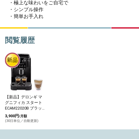
・極上な味わいをご自宅で
・シンプル操作
・簡単お手入れ
閲覧履歴
【新品】デロンギ マ
グニフィカ スタート
ECAM22020B ブラッ
ク
3,900円
/月額
(30日単位／自動更新)