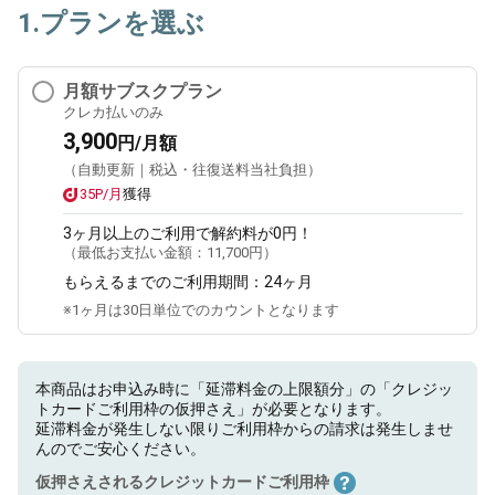
1.プランを選ぶ
月額サブスクプラン
クレカ払いのみ
3,900
円/月額
（自動更新｜税込・往復送料当社負担）
35P/月
獲得
3ヶ月
以上のご利用で解約料が0円！
（最低お支払い金額：
11,700円
）
もらえるまでのご利用期間：
24ヶ月
※1ヶ月は30日単位でのカウントとなります
本商品はお申込み時に「延滞料金の上限額分」の「クレジッ
トカードご利用枠の仮押さえ」が必要となります。
延滞料金が発生しない限りご利用枠からの請求は発生しませ
んのでご安心ください。
仮押さえされるクレジットカードご利用枠