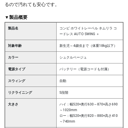
るので汚れても安心です。
▼製品概要
製品名
コンビ ホワイトレーベル ネムリラ コ
ードレス AUTO SWING ＋
対象年齢
新生児～4歳頃まで（体重18kg以下）
カラー
シュクルベージュ
電源タイプ
バッテリー（電源コードも付属）
スウィング
自動
リクライニング
5段階
大きさ
ハイ：幅520×奥行630～870×高さ690
～1020mm
ロー：幅520×奥行820～880×高さ410
～740mm