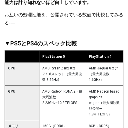
能力は計り知れないほど向上しています。
お互いの処理性能を、公開されている数値で比較してみる
と……
▼PS5とPS4のスペック比較
PlayStation 5
PlayStation 4
CPU
AMD Ryzen Zen2 8コ
AMD Jaguar 8コア
ア/16スレッド（最大周波
（最大周波数
数 3.5GHz)
1.6GHz）
GPU
AMD Radeon RDNA 2（最
AMD Radeon based
大周波数
graphics
2.23GHz−10.3TFLOPS）
engine（最大周波数
非公開ー
1.84TFLOPS）
メモリ
16GB（DDR6）
8GB（DDR5）