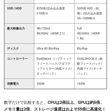
SSD / HDD
825GB/読み込み速度
500GB HDD（初
5.5GB/s
期）/読み込み速度
50~100MB/s
最大映像出力
4K/120Hz・
Full
8K/60Hz（HDMI 2.1)
HD/60Hz（HDMI
1.4a）
ディスク
Ultra HD Blu-Ray
Blu-Ray
コントローラー
DualSense（ハプティック
DUALSHOCK 4（振
フィードバック/アダプテ
動フィードバック/
ィブトリガー/内蔵マイク/
内蔵マイク/タッチ
タッチパッド）
パッド）
消費電力
350W
165W
数字だけで比較すると、
CPUは2倍以上、GPUは約5倍、
メモリ量は2倍、ストレージ速度はおよそ55倍に高速化！