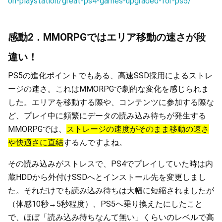
on-playstation/great-ps4-games-upgraded-for-ps5/
感動2．MMORPGではエリア移動の速さが段
違い！
PS5の進化ポイントでもある、高速SSD採用によるストレ
ージの速さ。これはMMORPGで劇的な変化を感じられま
した。エリアを移動する際や、コンテンツに参加する際な
ど、プレイ中に頻繁にデータの読み込み待ちが発生する
MMORPGでは、
ストレージの速度がそのまま移動の速さ
や快適さに直結
するんですよね。
その読み込みがストレスで、PS4でプレイしていた時は内
蔵HDDから外付けSSDへとインストール先を変更しまし
た。それだけでも読み込み待ちは大幅に短縮されましたが
（体感10秒→5秒程度）、PS5へ乗り換えたにしたこと
で、ほぼ「読み込み待ちなんて無い」くらいのレベルで高