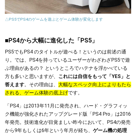
△PS5でPS4のゲームを遊ぶとゲーム体験が変化します
■PS4から大幅に進化した「PS5」
PS5でもPS4 のタイトルが遊べる！というのは前述の通
り。では、PS4を持っているユーザーがわざわざPS5で遊
ぶ理由があるの？ というところでハテナを浮かべている
方も多いと思いますが、
これには自信をもって「YES」と
答えます
。その理由は、
大幅なスペック向上によりもたら
される、ゲーム体験の底上げ
です。
「PS4」は2013年11月に発売され、ハード・グラフィッ
ク機能が強化されたアップグレード版「PS4 Pro」は2016
年発売。技術進化が目覚ましい昨今において、PS4の発売
から9年もしくは6年という年月が経ち、
ゲーム機の処理