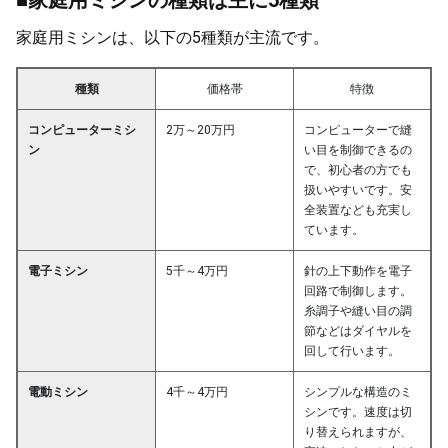
家庭用ミシンは、以下の5種類が主流です。
種類
価格帯
特徴
コンピューターミシ
2万～20万円
コンピューターで縫
ン
い目を制御できるの
で、初心者の方でも
扱いやすいです。安
全装置なども充実し
ています。
電子ミシン
5千～4万円
針の上下動作を電子
回路で制御します。
糸調子や縫い目の調
節などはダイヤルを
回して行います。
電動ミシン
4千～4万円
シンプルな構造のミ
シンです。速度は切
り替えられますが、