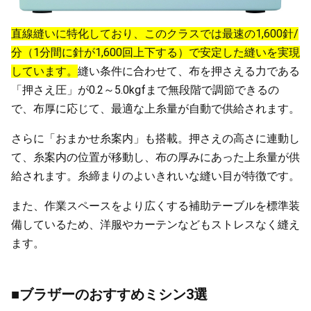
直線縫いに特化しており、このクラスでは最速の1,600針/
分（1分間に針が1,600回上下する）で安定した縫いを実現
しています。
縫い条件に合わせて、布を押さえる力である
「押さえ圧」が0.2～5.0kgfまで無段階で調節できるの
で、布厚に応じて、最適な上糸量が自動で供給されます。
さらに「おまかせ糸案内」も搭載。押さえの高さに連動し
て、糸案内の位置が移動し、布の厚みにあった上糸量が供
給されます。糸締まりのよいきれいな縫い目が特徴です。
また、作業スペースをより広くする補助テーブルを標準装
備しているため、洋服やカーテンなどもストレスなく縫え
ます。
■ブラザーのおすすめミシン3選