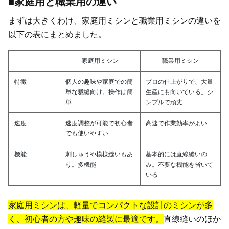
■家庭用と職業用の違い
まずは大きくわけ、家庭用ミシンと職業用ミシンの違いを
以下の表にまとめました。
家庭用ミシン
職業用ミシン
特徴
個人の趣味や家庭での簡
プロの仕上がりで、大量
単な裁縫向け。操作は簡
生産にも向いている。シ
単
ンプルで頑丈
速度
速度調整が可能で初心者
高速で作業効率がよい
でも使いやすい
機能
刺しゅうや模様縫いもあ
基本的には直線縫いの
り。多機能
み。不要な機能を省いて
いる
家庭用ミシンは、軽量でコンパクトな設計のミシンが多
く、初心者の方や趣味の縫製に最適です。
直線縫いのほか