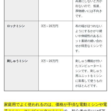
高速にしないと力が
出ないので、低速、
厚物縫いには不向き
です。
ロックミシン
3万～20万円
布の端がほつれない
ようにするかがり縫
いや伸縮性のあるニ
ット素材の縫い合わ
せが得意なミシンで
す。
刺しゅうミシン
3万～20万円
刺しゅう機能が付い
たコンピューターミ
シンです。刺しゅう
用ユニットをミシン
に装着して使うもの
がほとんどです。
家庭用でよく使われるのは、価格が手頃な電動ミシンや電