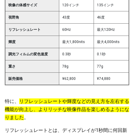
映像の体感サイズ
120インチ
135インチ
視野角
43度
46度
リフレッシュレート
60Hz
最大120Hz
輝度
最大1,800nits
最大4,000nits
調光フィルムの変色速度
0.3秒
0.1秒
重さ
78g
77g
販売価格
¥62,800
¥74,880
特に、
リフレッシュレートや輝度などの見え方を左右する
機能が向上し、よりリッチな映像作品を楽しめるようにな
りました
。
リフレッシュレートとは、ディスプレイが1秒間に何回新