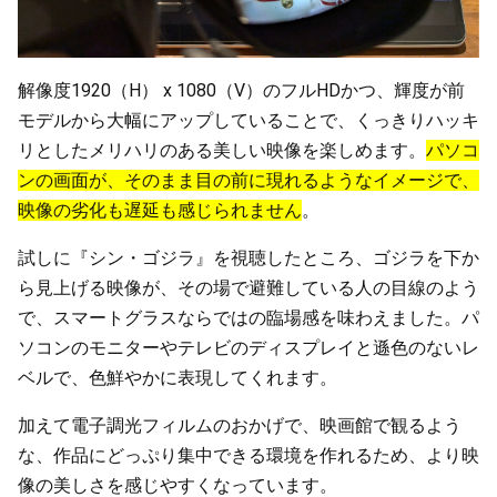
解像度1920（H） x 1080（V）のフルHDかつ、輝度が前
モデルから大幅にアップしていることで、くっきりハッキ
リとしたメリハリのある美しい映像を楽しめます。
パソコ
ンの画面が、そのまま目の前に現れるようなイメージで、
映像の劣化も遅延も感じられません
。
試しに『シン・ゴジラ』を視聴したところ、ゴジラを下か
ら見上げる映像が、その場で避難している人の目線のよう
で、スマートグラスならではの臨場感を味わえました。パ
ソコンのモニターやテレビのディスプレイと遜色のないレ
ベルで、色鮮やかに表現してくれます。
加えて電子調光フィルムのおかげで、映画館で観るよう
な、作品にどっぷり集中できる環境を作れるため、より映
像の美しさを感じやすくなっています。