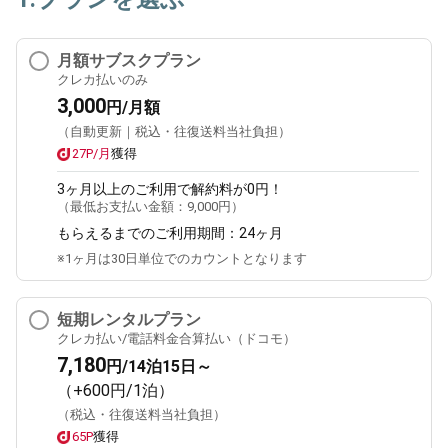
月額サブスクプラン
クレカ払いのみ
3,000
円/月額
（自動更新｜税込・往復送料当社負担）
27P/月
獲得
3ヶ月
以上のご利用で解約料が0円！
（最低お支払い金額：
9,000円
）
もらえるまでのご利用期間：
24ヶ月
※1ヶ月は30日単位でのカウントとなります
短期レンタルプラン
クレカ払い/電話料金合算払い（ドコモ）
7,180
円/14泊15日～
（+600円/1泊）
（税込・往復送料当社負担）
65P
獲得