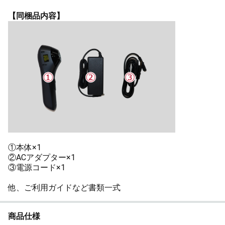
【同梱品内容】
①本体×1
②ACアダプター×1
③電源コード×1
他、ご利用ガイドなど書類一式
商品仕様